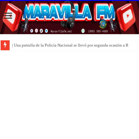
| Una patrulla de la Policía Nacional se llevó por segunda ocasión a Rafael Rosar