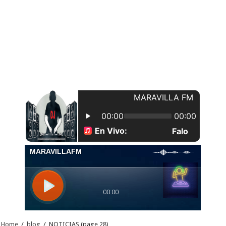
Home
/
blog
/
NOTICIAS
(page 28)