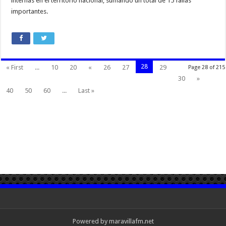
internas en el territorio nacional, sumando un total de 15 fallas
importantes.
28
« First
...
10
20
«
26
27
29
Page 28 of 215
30
»
40
50
60
...
Last »
Powered by maravillafm.net