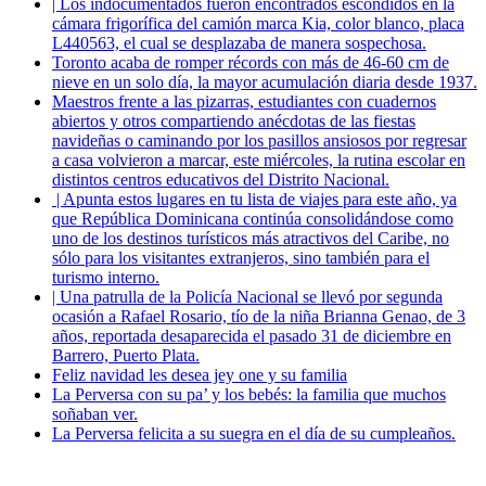
| Los indocumentados fueron encontrados escondidos en la
cámara frigorífica del camión marca Kia, color blanco, placa
L440563, el cual se desplazaba de manera sospechosa.
Toronto acaba de romper récords con más de 46-60 cm de
nieve en un solo día, la mayor acumulación diaria desde 1937.
Maestros frente a las pizarras, estudiantes con cuadernos
abiertos y otros compartiendo anécdotas de las fiestas
navideñas o caminando por los pasillos ansiosos por regresar
a casa volvieron a marcar, este miércoles, la rutina escolar en
distintos centros educativos del Distrito Nacional.
| Apunta estos lugares en tu lista de viajes para este año, ya
que República Dominicana continúa consolidándose como
uno de los destinos turísticos más atractivos del Caribe, no
sólo para los visitantes extranjeros, sino también para el
turismo interno.
| Una patrulla de la Policía Nacional se llevó por segunda
ocasión a Rafael Rosario, tío de la niña Brianna Genao, de 3
años, reportada desaparecida el pasado 31 de diciembre en
Barrero, Puerto Plata.
Feliz navidad les desea jey one y su familia
La Perversa con su pa’ y los bebés: la familia que muchos
soñaban ver.
La Perversa felicita a su suegra en el día de su cumpleaños.