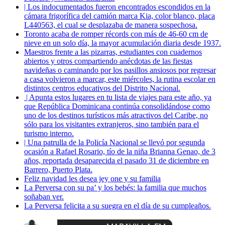
| Los indocumentados fueron encontrados escondidos en la
cámara frigorífica del camión marca Kia, color blanco, placa
L440563, el cual se desplazaba de manera sospechosa.
Toronto acaba de romper récords con más de 46-60 cm de
nieve en un solo día, la mayor acumulación diaria desde 1937.
Maestros frente a las pizarras, estudiantes con cuadernos
abiertos y otros compartiendo anécdotas de las fiestas
navideñas o caminando por los pasillos ansiosos por regresar
a casa volvieron a marcar, este miércoles, la rutina escolar en
distintos centros educativos del Distrito Nacional.
| Apunta estos lugares en tu lista de viajes para este año, ya
que República Dominicana continúa consolidándose como
uno de los destinos turísticos más atractivos del Caribe, no
sólo para los visitantes extranjeros, sino también para el
turismo interno.
| Una patrulla de la Policía Nacional se llevó por segunda
ocasión a Rafael Rosario, tío de la niña Brianna Genao, de 3
años, reportada desaparecida el pasado 31 de diciembre en
Barrero, Puerto Plata.
Feliz navidad les desea jey one y su familia
La Perversa con su pa’ y los bebés: la familia que muchos
soñaban ver.
La Perversa felicita a su suegra en el día de su cumpleaños.