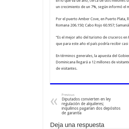
En lo que va de año, cerca de dos millones 
un crecimiento de un 7%, según informó el m
Por el puerto Amber Cove, en Puerto Plata, l
Romana 206.150; Cabo Rojo 60.957; Samaná 4
“Es el mejor año del turismo de cruceros en
que para este año el país podría recibir casi 
En términos generales, la apuesta del Gobi
Dominicana llegará a 12 millones de visitantes
de visitantes.
Previous
Diputados convierten en ley
regulación de alquileres;
inquilinos pagarían dos depósitos
de garantía
Deja una respuesta