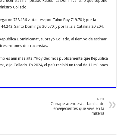
de cruceristas han pisado República Dominicana, lo que supone
inistro Collado.
legaron 738.136 visitantes; por Taíno Bay 719.701; por la
4.242; Santo Domingo 30.570; y por la Isla Catalina 20.204.
 República Dominicana”, subrayó Collado, al tiempo de estimar
tres millones de cruceristas.
erno es aún más alta: “Hoy decimos públicamente que República
”, dijo Collado. En 2024, el país recibió un total de 11 millones
Next
Conape atenderá a familia de
envejecientes que vive en la
miseria