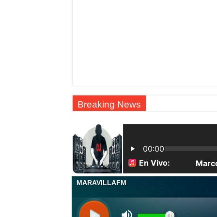
Breaking News
Mateo 10:21-22 LOS HERMANOS ENTREGARÁN A 
El Instituto Duartiano inaugura la primera estatua ecu
| Los indocumentados fueron encontrados escondidos e
Toronto acaba de romper récords con más de 46-60 cm
Maestros frente a las pizarras, estudiantes con cuader
| Apunta estos lugares en tu lista de viajes para este
| Una patrulla de la Policía Nacional se llevó por seg