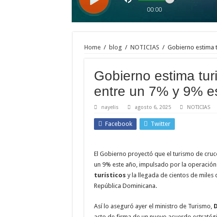
Feliz navidad les desea jey one y su familia
La Perversa con su pa’ y los bebés: la familia que mu
La Perversa felicita a su suegra en el día de su cumple
Home
/
blog
/
NOTICIAS
/
Gobierno estima t
Gobierno estima tur
entre un 7% y 9% e
nayelis
agosto 6, 2025
NOTICIAS
Facebook
Twitter
El Gobierno proyectó que el turismo de cruc
un 9% este año, impulsado por la operación
turísticos
y la llegada de cientos de miles 
República Dominicana.
Así lo aseguró ayer el ministro de Turismo,
D
acto de firma de un nuevo acuerdo estratég