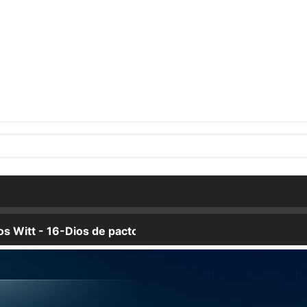
SUS HERMANOS A LA MUERTE, LOS PADRES A SUS HIJOS, Y LOS HIJOS SE
estre de Juan Pablo Duarte, ubicada en la intersección de las Av. 27 de Febrero y W
n la cámara frigorífica del camión marca Kia, color blanco, placa L440563, el cua
 de nieve en un solo día, la mayor acumulación diaria desde 1937.
nos abiertos y otros compartiendo anécdotas de las fiestas navideñas o caminando por 
 año, ya que República Dominicana continúa consolidándose como uno de los destinos 
unda ocasión a Rafael Rosario, tío de la niña Brianna Genao, de 3 años, reportada d