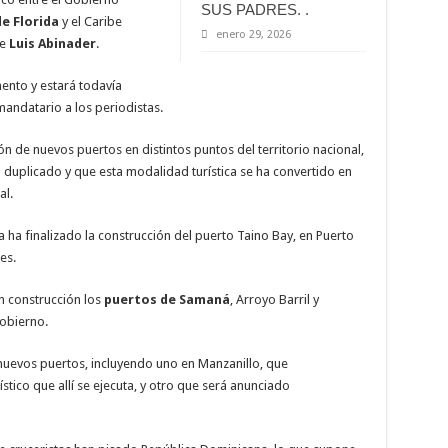
SUS PADRES. .
e Florida
y el Caribe
enero 29, 2026
te
Luis Abinader
.
ento y estará todavía
mandatario a los periodistas.
n de nuevos puertos en distintos puntos del territorio nacional,
a duplicado y que esta modalidad turística se ha convertido en
al.
a ha finalizado la construcción del puerto Taino Bay, en Puerto
es.
 construcción los
puertos de Samaná
, Arroyo Barril y
obierno.
uevos puertos, incluyendo uno en Manzanillo, que
stico que allí se ejecuta, y otro que será anunciado