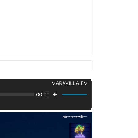
 LEVANTARÁN CONTRA SUS PADRES. .
inston Churchill
l se desplazaba de manera sospechosa.
los pasillos ansiosos por regresar a casa volvieron a marcar, este miércoles, la ruti
turísticos más atractivos del Caribe, no sólo para los visitantes extranjeros, sino 
esaparecida el pasado 31 de diciembre en Barrero, Puerto Plata.