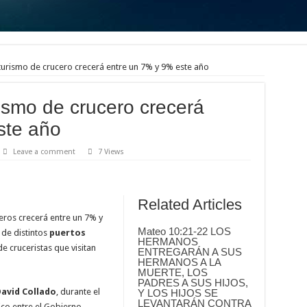
chos soñaban ver.
años.
urismo de crucero crecerá entre un 7% y 9% este año
ismo de crucero crecerá
ste año
Leave a comment
7 Views
Related Articles
eros crecerá entre un 7% y
Mateo 10:21-22 LOS
 de distintos
puertos
HERMANOS
de cruceristas que visitan
ENTREGARÁN A SUS
HERMANOS A LA
MUERTE, LOS
PADRES A SUS HIJOS,
avid Collado
, durante el
Y LOS HIJOS SE
LEVANTARÁN CONTRA
ico entre el Gobierno