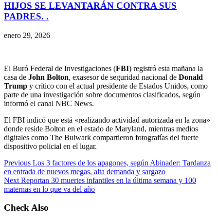
HIJOS SE LEVANTARÁN CONTRA SUS
PADRES. .
enero 29, 2026
El Buró Federal de Investigaciones (
FBI
) registró esta mañana la
casa de
John Bolton
, exasesor de seguridad nacional de
Donald
Trump
y crítico con el actual presidente de Estados Unidos, como
parte de una investigación sobre documentos clasificados, según
informó el canal NBC News.
El FBI indicó que está «realizando actividad autorizada en la zona»
donde reside Bolton en el estado de Maryland, mientras medios
digitales como The Bulwark compartieron fotografías del fuerte
dispositivo policial en el lugar.
Previous
Los 3 factores de los apagones, según Abinader: Tardanza
en entrada de nuevos megas, alta demanda y sargazo
Next
Reportan 30 muertes infantiles en la última semana y 100
maternas en lo que va del año
Check Also