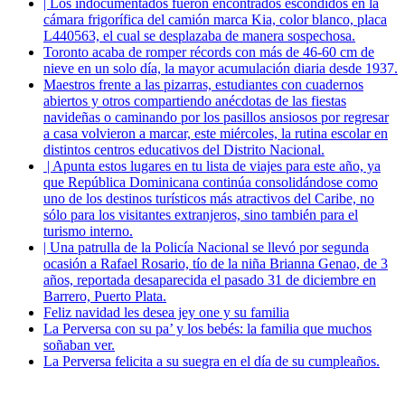
| Los indocumentados fueron encontrados escondidos en la
cámara frigorífica del camión marca Kia, color blanco, placa
L440563, el cual se desplazaba de manera sospechosa.
Toronto acaba de romper récords con más de 46-60 cm de
nieve en un solo día, la mayor acumulación diaria desde 1937.
Maestros frente a las pizarras, estudiantes con cuadernos
abiertos y otros compartiendo anécdotas de las fiestas
navideñas o caminando por los pasillos ansiosos por regresar
a casa volvieron a marcar, este miércoles, la rutina escolar en
distintos centros educativos del Distrito Nacional.
| Apunta estos lugares en tu lista de viajes para este año, ya
que República Dominicana continúa consolidándose como
uno de los destinos turísticos más atractivos del Caribe, no
sólo para los visitantes extranjeros, sino también para el
turismo interno.
| Una patrulla de la Policía Nacional se llevó por segunda
ocasión a Rafael Rosario, tío de la niña Brianna Genao, de 3
años, reportada desaparecida el pasado 31 de diciembre en
Barrero, Puerto Plata.
Feliz navidad les desea jey one y su familia
La Perversa con su pa’ y los bebés: la familia que muchos
soñaban ver.
La Perversa felicita a su suegra en el día de su cumpleaños.