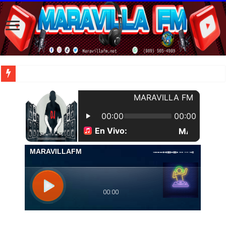
| Apunta estos lugares en tu lista de viajes para este año, ya que República Dom