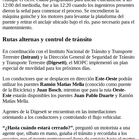
12:00 del mediodía, fue a las 12:20 cuando los ingenieros presentes
dieron la señal para comenzar el proceso. Se encendieron la
máquina guinche y los motores para levantar la plataforma del
puente y retirar el anclaje ubicado bajo el río, paso necesario para el
mantenimiento.
Rutas alternas y control de tránsito
En coordinación con el Instituto Nacional de Tránsito y Transporte
Terrestre
(Intrant)
y la Dirección General de Seguridad de Tránsito
y Transporte Terrestre
(Digesett)
, el MOPC implementó un plan
especial de movilidad para los próximos días.
Los conductores que se desplacen en dirección
Este-Oeste
podrán
utilizar los puentes
Ramón Matías Mella
(conocido como puente
de la Bicicleta) y
Juan Bosch
, mientras que para la ruta
Oeste-
Este
estarán disponibles los puentes
Juan Pablo Duarte
y Ramón
Matías Mella.
Agentes de la Digesett se encuentran en las inmediaciones
orientando a los conductores y controlando el flujo vehicular.
“¿Hasta cuándo estará cerrado?”
, preguntó un motorista a una
agente que, silbato en mano, guiaba el tránsito y recordaba a los
usuarios que el puente permanecerá fuera de servicio hasta el martes