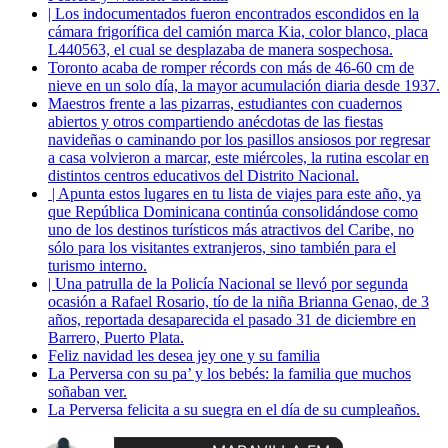
| Los indocumentados fueron encontrados escondidos en la
cámara frigorífica del camión marca Kia, color blanco, placa
L440563, el cual se desplazaba de manera sospechosa.
Toronto acaba de romper récords con más de 46-60 cm de
nieve en un solo día, la mayor acumulación diaria desde 1937.
Maestros frente a las pizarras, estudiantes con cuadernos
abiertos y otros compartiendo anécdotas de las fiestas
navideñas o caminando por los pasillos ansiosos por regresar
a casa volvieron a marcar, este miércoles, la rutina escolar en
distintos centros educativos del Distrito Nacional.
| Apunta estos lugares en tu lista de viajes para este año, ya
que República Dominicana continúa consolidándose como
uno de los destinos turísticos más atractivos del Caribe, no
sólo para los visitantes extranjeros, sino también para el
turismo interno.
| Una patrulla de la Policía Nacional se llevó por segunda
ocasión a Rafael Rosario, tío de la niña Brianna Genao, de 3
años, reportada desaparecida el pasado 31 de diciembre en
Barrero, Puerto Plata.
Feliz navidad les desea jey one y su familia
La Perversa con su pa’ y los bebés: la familia que muchos
soñaban ver.
La Perversa felicita a su suegra en el día de su cumpleaños.