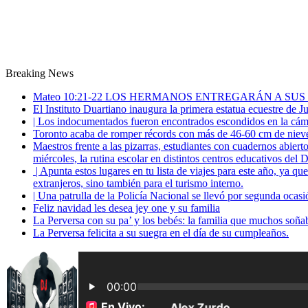
Breaking News
Mateo 10:21-22 LOS HERMANOS ENTREGARÁN A SUS
El Instituto Duartiano inaugura la primera estatua ecuestre de 
| Los indocumentados fueron encontrados escondidos en la cáma
Toronto acaba de romper récords con más de 46-60 cm de nieve
Maestros frente a las pizarras, estudiantes con cuadernos abiert
miércoles, la rutina escolar en distintos centros educativos del D
| Apunta estos lugares en tu lista de viajes para este año, ya q
extranjeros, sino también para el turismo interno.
| Una patrulla de la Policía Nacional se llevó por segunda ocas
Feliz navidad les desea jey one y su familia
La Perversa con su pa’ y los bebés: la familia que muchos soña
La Perversa felicita a su suegra en el día de su cumpleaños.