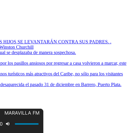
OS HIJOS SE LEVANTARÁN CONTRA SUS PADRES. .
 Winston Churchill
cual se desplazaba de manera sospechosa.
or los pasillos ansiosos por regresar a casa volvieron a marcar, este
s turísticos más atractivos del Caribe, no sólo para los visitantes
a desaparecida el pasado 31 de diciembre en Barrero, Puerto Plata.