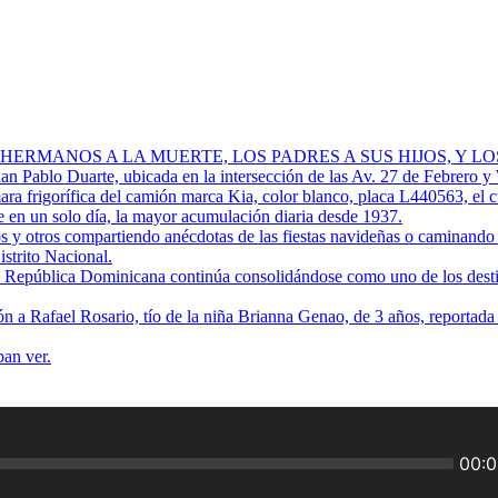
 HERMANOS A LA MUERTE, LOS PADRES A SUS HIJOS, Y L
Juan Pablo Duarte, ubicada en la intersección de las Av. 27 de Febrero y
ra frigorífica del camión marca Kia, color blanco, placa L440563, el 
 en un solo día, la mayor acumulación diaria desde 1937.
os y otros compartiendo anécdotas de las fiestas navideñas o caminando p
istrito Nacional.
ue República Dominicana continúa consolidándose como uno de los destino
ión a Rafael Rosario, tío de la niña Brianna Genao, de 3 años, reportad
ban ver.