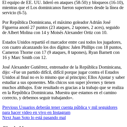
El equipo de EE. UU. lideró en ataques (58-50) y bloqueos (16-10),
mientras que el Los dominicanos fueron superiores desde la línea de
servicio (6-5).
Por República Dominicana, el máximo goleador Adrián José
Figueroa anotó 27 puntos (23 ataques, 2 tapones, 2 aces), seguido
de Albert Molina con 14 y Moisés Alexander Ortiz con 10.
Estados Unidos repartió el marcador entre casi todos los jugadores,
con cuatro alcanzando los dos dígitos: Jalen Phillips con 18 puntos,
Cameron Thorne con 17 (9 ataques, 8 tapones), Ryan Barnett con
16 y Marc Smith con 12.
José Alexander Gutiérrez, entrenador de la República Dominicana,
dijo: «Fue un partido difícil, difícil porque jugar contra el Estados
Unidos al final no es lo mismo que al principio; Ellos Ajustar y saber
estudiar a sus oponentes. Mis chicos son super jóvenes y tienen
muchos altibajos. Este resultado es gracias a la trabajo que se realiza
en la República Dominicana. Muestra que estamos en el camino
correcto, y debemos seguir trabajando».
Previous
Usuarios deberán tener cuenta pública y mil seguidores
para hacer video en vivo en Instagram
Next
Juan Soto lo está pasando mal