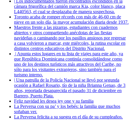
| Los indocumentados fueron encontrados escondidos en la
cámara frigorífica del camión marca Kia, color blanco, placa
L440563, el cual se desplazaba de manera sospechosa.
Toronto acaba de romper récords con más de 46-60 cm de
nieve en un solo día, la mayor acumulación diaria desde 1937.
Maestros frente a las pizarras, estudiantes con cuadernos
abiertos y otros compartiendo anécdotas de las fiestas
navideñas o caminando por los pasillos ansiosos por regresar
a casa volvieron a marcar, este miércoles, la rutina escolar en
distintos centros educativos del Distrito Nacional.
| Apunta estos lugares en tu lista de viajes para este año, ya
que República Dominicana continúa consolidándose como
uno de los destinos turísticos más atractivos del Caribe, no
sólo para los visitantes extranjeros, sino también para el
turismo interno.
| Una patrulla de la Policía Nacional se llevó por segunda
ocasión a Rafael Rosario, tío de la niña Brianna Genao, de 3
años, reportada desaparecida el pasado 31 de diciembre en
Barrero, Puerto Plata.
Feliz navidad les desea jey one y su familia
La Perversa con su pa’ y los bebés: la familia que muchos
soñaban ver.
La Perversa felicita a su suegra en el día de su cumpleaños.