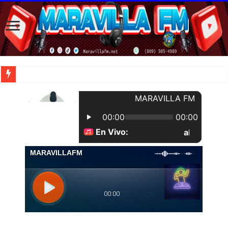
| Apunta estos lugares en tu lista de viajes para este año, ya que República Dom