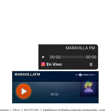
Home
/
blog
/
NOTICIAS
/
Familiares todavía esperan respuestas, a un