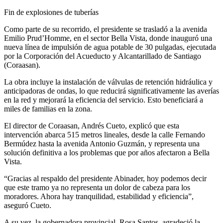
Fin de explosiones de tuberías
Como parte de su recorrido, el presidente se trasladó a la avenida
Emilio Prud’Homme, en el sector Bella Vista, donde inauguró una
nueva línea de impulsión de agua potable de 30 pulgadas, ejecutada
por la Corporación del Acueducto y Alcantarillado de Santiago
(Coraasan).
La obra incluye la instalación de válvulas de retención hidráulica y
anticipadoras de ondas, lo que reducirá significativamente las averías
en la red y mejorará la eficiencia del servicio. Esto beneficiará a
miles de familias en la zona.
El director de Coraasan, Andrés Cueto, explicó que esta
intervención abarca 515 metros lineales, desde la calle Fernando
Bermúdez hasta la avenida Antonio Guzmán, y representa una
solución definitiva a los problemas que por años afectaron a Bella
Vista.
“Gracias al respaldo del presidente Abinader, hoy podemos decir
que este tramo ya no representa un dolor de cabeza para los
moradores. Ahora hay tranquilidad, estabilidad y eficiencia”,
aseguró Cueto.
A su vez, la gobernadora provincial, Rosa Santos, agradeció la