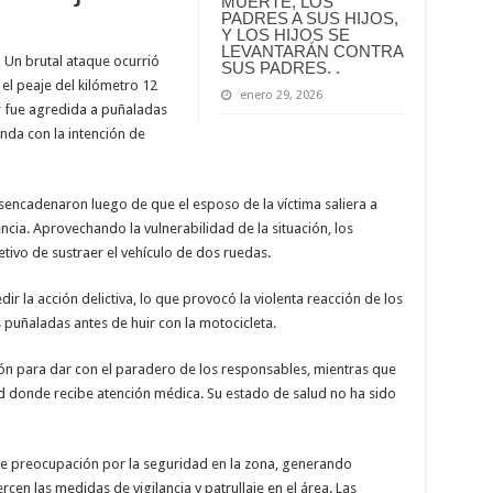
MUERTE, LOS
PADRES A SUS HIJOS,
Y LOS HIJOS SE
LEVANTARÁN CONTRA
.
Un brutal ataque ocurrió
SUS PADRES. .
 el peaje del kilómetro 12
enero 29, 2026
r fue agredida a puñaladas
nda con la intención de
esencadenaron luego de que el esposo de la víctima saliera a
encia. Aprovechando la vulnerabilidad de la situación, los
etivo de sustraer el vehículo de dos ruedas.
dir la acción delictiva, lo que provocó la violenta reacción de los
s puñaladas antes de huir con la motocicleta.
ión para dar con el paradero de los responsables, mientras que
lud donde recibe atención médica. Su estado de salud no ha sido
nte preocupación por la seguridad en la zona, generando
en las medidas de vigilancia y patrullaje en el área. Las