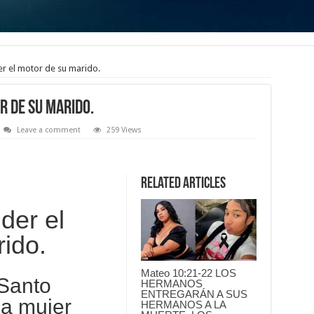
er el motor de su marido.
r de su marido.
Leave a comment
259 Views
Related Articles
der el
ido.
Mateo 10:21-22 LOS
 Santo
HERMANOS
ENTREGARÁN A SUS
a mujer
HERMANOS A LA