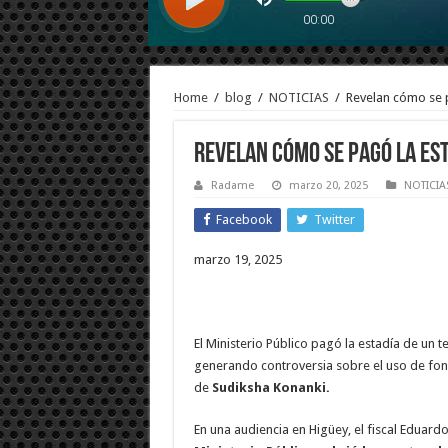
Home
/
blog
/
NOTICIAS
/
Revelan cómo se p
Revelan cómo se pagó la est
Radame
marzo 20, 2025
NOTICIA
Facebook
Twitter
marzo 19, 2025
El Ministerio Público pagó la estadía de un te
generando controversia sobre el uso de fon
de
Sudiksha Konanki.
En una audiencia en Higüey, el fiscal Eduar