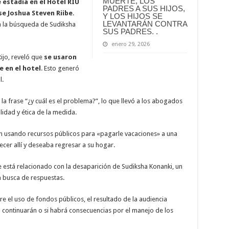
MUERTE, LOS
 estadía en el Hotel RIU
PADRES A SUS HIJOS,
e Joshua Steven Riibe
.
Y LOS HIJOS SE
LEVANTARÁN CONTRA
en la búsqueda de Sudiksha
SUS PADRES. .
enero 29, 2026
Rijo, reveló que
se usaron
 en el hotel
. Esto generó
l.
a frase “¿y cuál es el problema?”, lo que llevó a los abogados
lidad y ética de la medida.
usando recursos públicos para «pagarle vacaciones» a una
cer allí y deseaba regresar a su hogar.
e está relacionado con la desaparición de Sudiksha Konanki, un
n busca de respuestas.
e el uso de fondos públicos, el resultado de la audiencia
co continuarán o si habrá consecuencias por el manejo de los