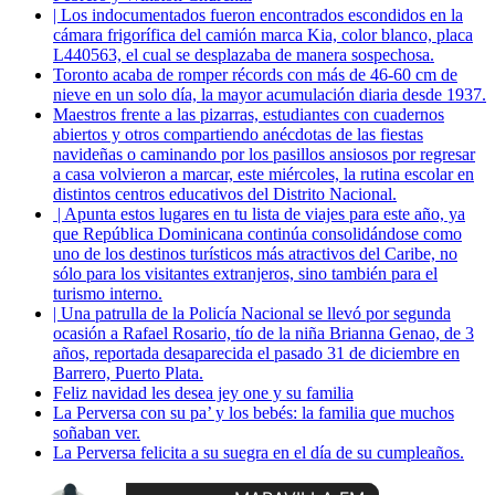
| Los indocumentados fueron encontrados escondidos en la
cámara frigorífica del camión marca Kia, color blanco, placa
L440563, el cual se desplazaba de manera sospechosa.
Toronto acaba de romper récords con más de 46-60 cm de
nieve en un solo día, la mayor acumulación diaria desde 1937.
Maestros frente a las pizarras, estudiantes con cuadernos
abiertos y otros compartiendo anécdotas de las fiestas
navideñas o caminando por los pasillos ansiosos por regresar
a casa volvieron a marcar, este miércoles, la rutina escolar en
distintos centros educativos del Distrito Nacional.
| Apunta estos lugares en tu lista de viajes para este año, ya
que República Dominicana continúa consolidándose como
uno de los destinos turísticos más atractivos del Caribe, no
sólo para los visitantes extranjeros, sino también para el
turismo interno.
| Una patrulla de la Policía Nacional se llevó por segunda
ocasión a Rafael Rosario, tío de la niña Brianna Genao, de 3
años, reportada desaparecida el pasado 31 de diciembre en
Barrero, Puerto Plata.
Feliz navidad les desea jey one y su familia
La Perversa con su pa’ y los bebés: la familia que muchos
soñaban ver.
La Perversa felicita a su suegra en el día de su cumpleaños.