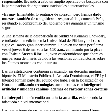
responsable
, llevando a cabo un amplio operativo de búsqueda con
la participación de organismos nacionales e internacionales.
«Es muy lamentable, lo sentimos de corazón, pero
hemos dado
muestra también de un gobierno responsable
«, comentó Peña,
resaltando el compromiso del gobierno para garantizar un turismo
seguro.
A una semana de la desaparición de Sudiksha Konanki Chowdary,
estudiante de medicina en la Universidad de Pittsburgh, el caso
sigue causando gran incertidumbre. La joven fue vista por última
vez el jueves 6 de marzo a las 4:50 a.m., caminando por la playa
con
Joshua Steven
Ribe
, un joven estadounidense que ahora es
una persona de interés debido a las versiones contradictorias sobre
los últimos momentos con la turista.
Las investigaciones continúan avanzando, sin descartar ninguna
hipótesis. El Ministerio Público, la Armada Dominicana, el FBI y la
Interpol forman parte del equipo que trabaja en la localización de
Konanki,
utilizando tecnologías como drones con inteligencia
artificial y unidades caninas, además de rastrear zonas costeras.
La
Interpol
también emitió una
alerta amarilla,
extendiendo la
búsqueda a nivel internacional.
Las operaciones de rastreo se concentran en áreas como
Uvero