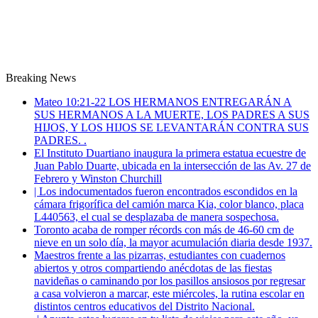
Breaking News
Mateo 10:21-22 LOS HERMANOS ENTREGARÁN A
SUS HERMANOS A LA MUERTE, LOS PADRES A SUS
HIJOS, Y LOS HIJOS SE LEVANTARÁN CONTRA SUS
PADRES. .
El Instituto Duartiano inaugura la primera estatua ecuestre de
Juan Pablo Duarte, ubicada en la intersección de las Av. 27 de
Febrero y Winston Churchill
| Los indocumentados fueron encontrados escondidos en la
cámara frigorífica del camión marca Kia, color blanco, placa
L440563, el cual se desplazaba de manera sospechosa.
Toronto acaba de romper récords con más de 46-60 cm de
nieve en un solo día, la mayor acumulación diaria desde 1937.
Maestros frente a las pizarras, estudiantes con cuadernos
abiertos y otros compartiendo anécdotas de las fiestas
navideñas o caminando por los pasillos ansiosos por regresar
a casa volvieron a marcar, este miércoles, la rutina escolar en
distintos centros educativos del Distrito Nacional.