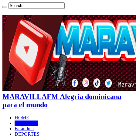
MARAVILLAFM Alegría dominicana
para el mundo
HOME
NOTICIAS
Farándula
DEPORTES