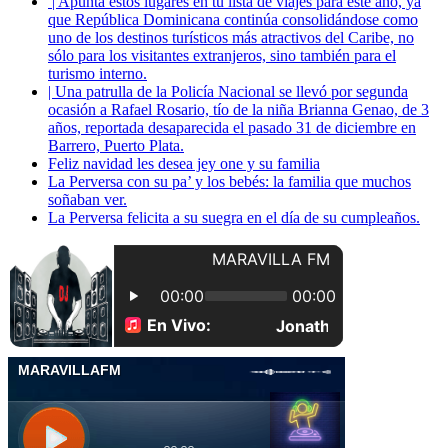
| Apunta estos lugares en tu lista de viajes para este año, ya
que República Dominicana continúa consolidándose como
uno de los destinos turísticos más atractivos del Caribe, no
sólo para los visitantes extranjeros, sino también para el
turismo interno.
| Una patrulla de la Policía Nacional se llevó por segunda
ocasión a Rafael Rosario, tío de la niña Brianna Genao, de 3
años, reportada desaparecida el pasado 31 de diciembre en
Barrero, Puerto Plata.
Feliz navidad les desea jey one y su familia
La Perversa con su pa’ y los bebés: la familia que muchos
soñaban ver.
La Perversa felicita a su suegra en el día de su cumpleaños.