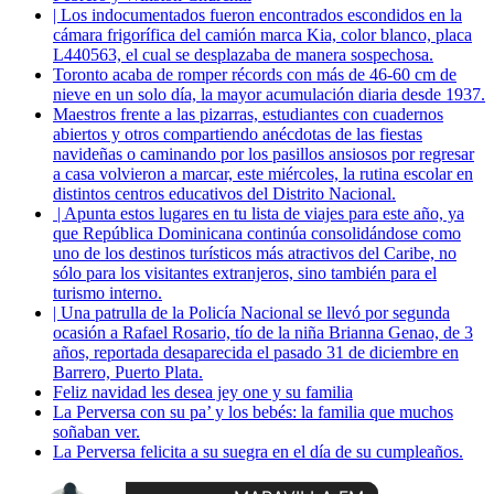
| Los indocumentados fueron encontrados escondidos en la
cámara frigorífica del camión marca Kia, color blanco, placa
L440563, el cual se desplazaba de manera sospechosa.
Toronto acaba de romper récords con más de 46-60 cm de
nieve en un solo día, la mayor acumulación diaria desde 1937.
Maestros frente a las pizarras, estudiantes con cuadernos
abiertos y otros compartiendo anécdotas de las fiestas
navideñas o caminando por los pasillos ansiosos por regresar
a casa volvieron a marcar, este miércoles, la rutina escolar en
distintos centros educativos del Distrito Nacional.
| Apunta estos lugares en tu lista de viajes para este año, ya
que República Dominicana continúa consolidándose como
uno de los destinos turísticos más atractivos del Caribe, no
sólo para los visitantes extranjeros, sino también para el
turismo interno.
| Una patrulla de la Policía Nacional se llevó por segunda
ocasión a Rafael Rosario, tío de la niña Brianna Genao, de 3
años, reportada desaparecida el pasado 31 de diciembre en
Barrero, Puerto Plata.
Feliz navidad les desea jey one y su familia
La Perversa con su pa’ y los bebés: la familia que muchos
soñaban ver.
La Perversa felicita a su suegra en el día de su cumpleaños.