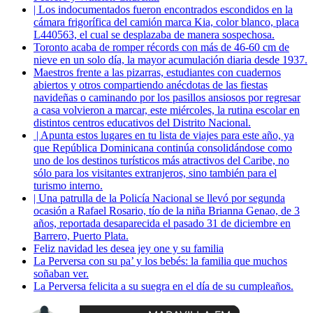
| Los indocumentados fueron encontrados escondidos en la
cámara frigorífica del camión marca Kia, color blanco, placa
L440563, el cual se desplazaba de manera sospechosa.
Toronto acaba de romper récords con más de 46-60 cm de
nieve en un solo día, la mayor acumulación diaria desde 1937.
Maestros frente a las pizarras, estudiantes con cuadernos
abiertos y otros compartiendo anécdotas de las fiestas
navideñas o caminando por los pasillos ansiosos por regresar
a casa volvieron a marcar, este miércoles, la rutina escolar en
distintos centros educativos del Distrito Nacional.
| Apunta estos lugares en tu lista de viajes para este año, ya
que República Dominicana continúa consolidándose como
uno de los destinos turísticos más atractivos del Caribe, no
sólo para los visitantes extranjeros, sino también para el
turismo interno.
| Una patrulla de la Policía Nacional se llevó por segunda
ocasión a Rafael Rosario, tío de la niña Brianna Genao, de 3
años, reportada desaparecida el pasado 31 de diciembre en
Barrero, Puerto Plata.
Feliz navidad les desea jey one y su familia
La Perversa con su pa’ y los bebés: la familia que muchos
soñaban ver.
La Perversa felicita a su suegra en el día de su cumpleaños.