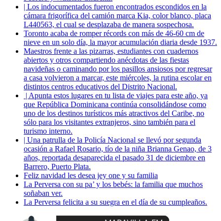
| Los indocumentados fueron encontrados escondidos en la
cámara frigorífica del camión marca Kia, color blanco, placa
L440563, el cual se desplazaba de manera sospechosa.
Toronto acaba de romper récords con más de 46-60 cm de
nieve en un solo día, la mayor acumulación diaria desde 1937.
Maestros frente a las pizarras, estudiantes con cuadernos
abiertos y otros compartiendo anécdotas de las fiestas
navideñas o caminando por los pasillos ansiosos por regresar
a casa volvieron a marcar, este miércoles, la rutina escolar en
distintos centros educativos del Distrito Nacional.
| Apunta estos lugares en tu lista de viajes para este año, ya
que República Dominicana continúa consolidándose como
uno de los destinos turísticos más atractivos del Caribe, no
sólo para los visitantes extranjeros, sino también para el
turismo interno.
| Una patrulla de la Policía Nacional se llevó por segunda
ocasión a Rafael Rosario, tío de la niña Brianna Genao, de 3
años, reportada desaparecida el pasado 31 de diciembre en
Barrero, Puerto Plata.
Feliz navidad les desea jey one y su familia
La Perversa con su pa’ y los bebés: la familia que muchos
soñaban ver.
La Perversa felicita a su suegra en el día de su cumpleaños.