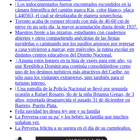
| Los indocumentados fueron encontrados escondidos en la
cámara frigorífica del camión marca Kia, color blanco, placa
L440563, el cual se desplazaba de manera sospechosa.
Toronto acaba de romper récords con más de 46-60 cm de
nieve en un solo día, la mayor acumulación diaria desde 1937.
Maestros frente a las pizarras, estudiantes con cuadernos
abiertos y otros compartiendo anécdotas de las fiestas
navideñas o caminando por los pasillos ansiosos por regresar
a casa volvieron a marcar, este miércoles, la rutina escolar en
distintos centros educativos del Distrito Nacional.
| Apunta estos lugares en tu lista de viajes para este año, ya
que República Dominicana continúa consolidándose como
uno de los destinos turísticos más atractivos del Caribe, no
sólo para los visitantes extranjeros, sino también para el
turismo interno.
| Una patrulla de la Policía Nacional se llevó por segunda
ocasión a Rafael Rosario, tío de la niña Brianna Genao, de 3
años, reportada desaparecida el pasado 31 de diciembre en
Barrero, Puerto Plata.
Feliz navidad les desea jey one y su familia
La Perversa con su pa’ y los bebés: la familia que muchos
soñaban ver.
La Perversa felicita a su suegra en el día de su cumpleaños.