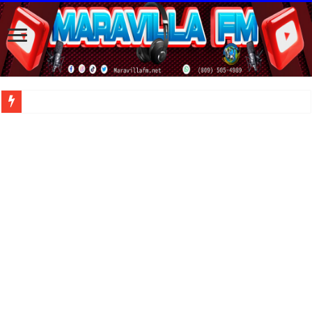
| Apunta estos lugares en tu lista de viajes para este año, ya que República Dom