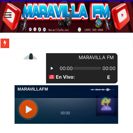
| Apunta estos lugares en tu lista de viajes para este año, ya que República Dom