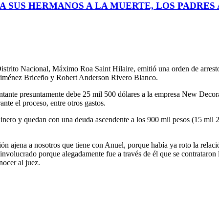
A SUS HERMANOS A LA MUERTE, LOS PADRES A
strito Nacional, Máximo Roa Saint Hilaire, emitió una orden de arresto 
 Jiménez Briceño y Robert Anderson Rivero Blanco.
antante presuntamente debe 25 mil 500 dólares a la empresa New Decor
nte el proceso, entre otros gastos.
inero y quedan con una deuda ascendente a los 900 mil pesos (15 mil 
n ajena a nosotros que tiene con Anuel, porque había ya roto la relación
stá involucrado porque alegadamente fue a través de él que se contrataro
ocer al juez.