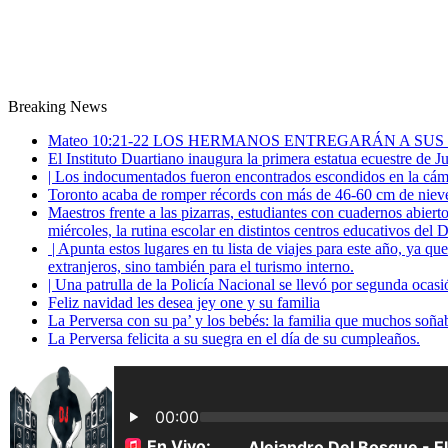
Breaking News
Mateo 10:21-22 LOS HERMANOS ENTREGARÁN A SUS
El Instituto Duartiano inaugura la primera estatua ecuestre de 
| Los indocumentados fueron encontrados escondidos en la cáma
Toronto acaba de romper récords con más de 46-60 cm de nieve
Maestros frente a las pizarras, estudiantes con cuadernos abiert
miércoles, la rutina escolar en distintos centros educativos del D
| Apunta estos lugares en tu lista de viajes para este año, ya q
extranjeros, sino también para el turismo interno.
| Una patrulla de la Policía Nacional se llevó por segunda ocas
Feliz navidad les desea jey one y su familia
La Perversa con su pa’ y los bebés: la familia que muchos soña
La Perversa felicita a su suegra en el día de su cumpleaños.