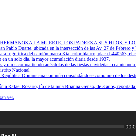
 HERMANOS A LA MUERTE, LOS PADRES A SUS HIJOS, Y L
Juan Pablo Duarte, ubicada en la intersección de las Av. 27 de Febrero y
ra frigorífica del camión marca Kia, color blanco, placa L440563, el 
 en un solo día, la mayor acumulación diaria desde 1937.
os y otros compartiendo anécdotas de las fiestas navideñas o caminando p
istrito Nacional.
ue República Dominicana continúa consolidándose como uno de los destino
ión a Rafael Rosario, tío de la niña Brianna Genao, de 3 años, reportad
ban ver.