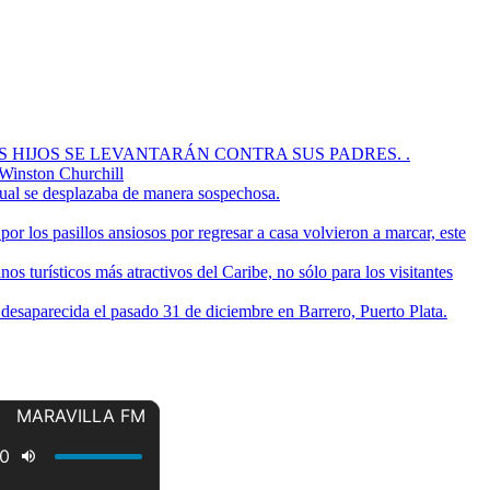
OS HIJOS SE LEVANTARÁN CONTRA SUS PADRES. .
 Winston Churchill
cual se desplazaba de manera sospechosa.
or los pasillos ansiosos por regresar a casa volvieron a marcar, este
s turísticos más atractivos del Caribe, no sólo para los visitantes
a desaparecida el pasado 31 de diciembre en Barrero, Puerto Plata.