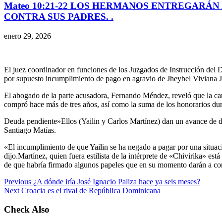
Mateo 10:21-22 LOS HERMANOS ENTREGARÁN 
CONTRA SUS PADRES. .
enero 29, 2026
El juez coordinador en funciones de los Juzgados de Instrucción del Di
por supuesto incumplimiento de pago en agravio de Jheybel Viviana
El abogado de la parte acusadora, Fernando Méndez, reveló que la c
compró hace más de tres años, así como la suma de los honorarios dura
Deuda pendiente»Ellos (Yailin y Carlos Martínez) dan un avance de d
Santiago Matías.
«El incumplimiento de que Yailin se ha negado a pagar por una situació
dijo.Martínez, quien fuera estilista de la intérprete de «Chivirika» e
de que habría firmado algunos papeles que en su momento darán a con
Previous
¿A dónde iría José Ignacio Paliza hace ya seis meses?
Next
Croacia es el rival de República Dominicana
Check Also