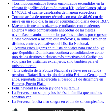
| Los indocumentados fueron encontrados escondidos en la
cámara frigorífica del camión marca Kia, color blanco, placa
L440563, el cual se desplazaba de manera sospechosa.
Toronto acaba de romper récords con más de 46-60 cm de
nieve en un solo día, la mayor acumulación diaria desde 1937.
Maestros frente a las pizarras, estudiantes con cuadernos
abiertos y otros compartiendo anécdotas de las fiestas
navideñas o caminando por los pasillos ansiosos por regresar
a casa volvieron a marcar, este miércoles, la rutina escolar en
distintos centros educativos del Distrito Nacional.
| Apunta estos lugares en tu lista de viajes para este año, ya
que República Dominicana continúa consolidándose como
uno de los destinos turísticos más atractivos del Caribe, no
sólo para los visitantes extranjeros, sino también para el
turismo interno.
| Una patrulla de la Policía Nacional se llevó por segunda
ocasión a Rafael Rosario, tío de la niña Brianna Genao, de 3
años, reportada desaparecida el pasado 31 de diciembre en
Barrero, Puerto Plata.
Feliz navidad les desea jey one y su familia
La Perversa con su pa’ y los bebés: la familia que muchos
soñaban ver.
La Perversa felicita a su suegra en el día de su cumpleaños.