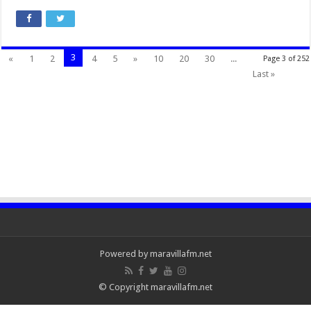
3
«
1
2
4
5
»
10
20
30
...
Page 3 of 252
Last »
Powered by maravillafm.net
© Copyright maravillafm.net