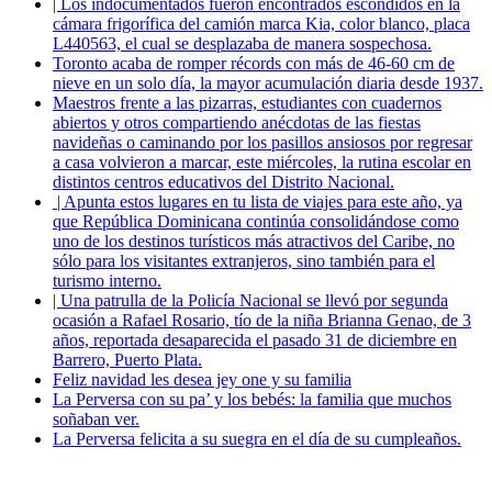
| Los indocumentados fueron encontrados escondidos en la
cámara frigorífica del camión marca Kia, color blanco, placa
L440563, el cual se desplazaba de manera sospechosa.
Toronto acaba de romper récords con más de 46-60 cm de
nieve en un solo día, la mayor acumulación diaria desde 1937.
Maestros frente a las pizarras, estudiantes con cuadernos
abiertos y otros compartiendo anécdotas de las fiestas
navideñas o caminando por los pasillos ansiosos por regresar
a casa volvieron a marcar, este miércoles, la rutina escolar en
distintos centros educativos del Distrito Nacional.
| Apunta estos lugares en tu lista de viajes para este año, ya
que República Dominicana continúa consolidándose como
uno de los destinos turísticos más atractivos del Caribe, no
sólo para los visitantes extranjeros, sino también para el
turismo interno.
| Una patrulla de la Policía Nacional se llevó por segunda
ocasión a Rafael Rosario, tío de la niña Brianna Genao, de 3
años, reportada desaparecida el pasado 31 de diciembre en
Barrero, Puerto Plata.
Feliz navidad les desea jey one y su familia
La Perversa con su pa’ y los bebés: la familia que muchos
soñaban ver.
La Perversa felicita a su suegra en el día de su cumpleaños.