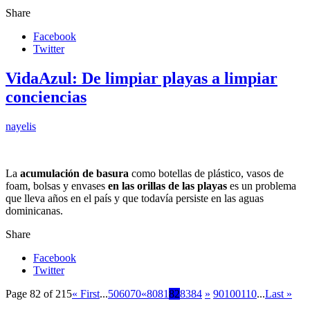
Share
Facebook
Twitter
VidaAzul: De limpiar playas a limpiar
conciencias
nayelis
La
acumulación de basura
como botellas de plástico, vasos de
foam, bolsas y envases
en las orillas de las playas
es un problema
que lleva años en el país y que todavía persiste en las aguas
dominicanas.
Share
Facebook
Twitter
Page 82 of 215
« First
...
50
60
70
«
80
81
82
83
84
»
90
100
110
...
Last »