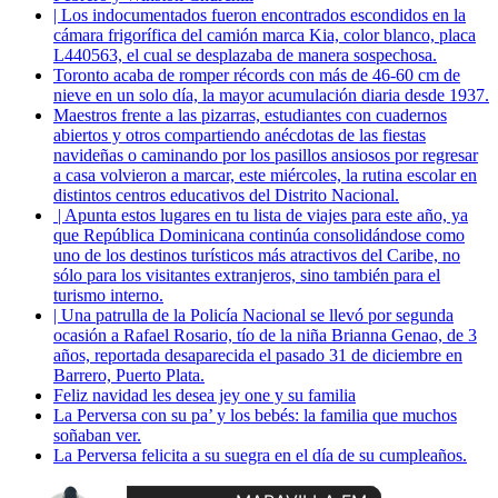
| Los indocumentados fueron encontrados escondidos en la
cámara frigorífica del camión marca Kia, color blanco, placa
L440563, el cual se desplazaba de manera sospechosa.
Toronto acaba de romper récords con más de 46-60 cm de
nieve en un solo día, la mayor acumulación diaria desde 1937.
Maestros frente a las pizarras, estudiantes con cuadernos
abiertos y otros compartiendo anécdotas de las fiestas
navideñas o caminando por los pasillos ansiosos por regresar
a casa volvieron a marcar, este miércoles, la rutina escolar en
distintos centros educativos del Distrito Nacional.
| Apunta estos lugares en tu lista de viajes para este año, ya
que República Dominicana continúa consolidándose como
uno de los destinos turísticos más atractivos del Caribe, no
sólo para los visitantes extranjeros, sino también para el
turismo interno.
| Una patrulla de la Policía Nacional se llevó por segunda
ocasión a Rafael Rosario, tío de la niña Brianna Genao, de 3
años, reportada desaparecida el pasado 31 de diciembre en
Barrero, Puerto Plata.
Feliz navidad les desea jey one y su familia
La Perversa con su pa’ y los bebés: la familia que muchos
soñaban ver.
La Perversa felicita a su suegra en el día de su cumpleaños.