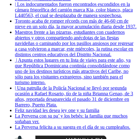
| Los indocumentados fueron encontrados escondidos en la
cámara frigorífica del camión marca Kia, color blanco, placa
L440563, el cual se desplazaba de manera sospechosa.
Toronto acaba de romper récords con más de 46-60 cm de
nieve en un solo día, la mayor acumulación diaria desde 1937.
Maestros frente a las pizarras, estudiantes con cuadernos
abiertos y otros compartiendo anécdotas de las fiestas
navideñas o caminando por los pasillos ansiosos por regresar
a casa volvieron a marcar, este miércoles, la rutina escolar en
distintos centros educativos del Distrito Nacional.
| Apunta estos lugares en tu lista de viajes para este año, ya
que República Dominicana continúa consolidándose como
uno de los destinos turísticos más atractivos del Caribe, no
sólo para los visitantes extranjeros, sino también para el
turismo interno.
| Una patrulla de la Policía Nacional se llevó por segunda
ocasión a Rafael Rosario, tío de la niña Brianna Genao, de 3
años, reportada desaparecida el pasado 31 de diciembre en
Barrero, Puerto Plata.
Feliz navidad les desea jey one y su familia
La Perversa con su pa’ y los bebés: la familia que muchos
soñaban ver.
La Perversa felicita a su suegra en el día de su cumpleaños.