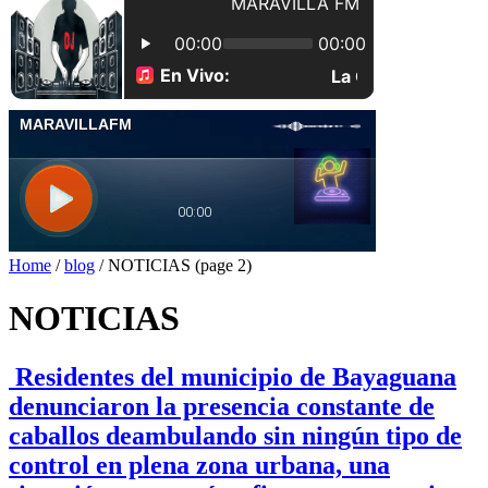
Home
/
blog
/
NOTICIAS
(page 2)
NOTICIAS
Residentes del municipio de Bayaguana
denunciaron la presencia constante de
caballos deambulando sin ningún tipo de
control en plena zona urbana, una