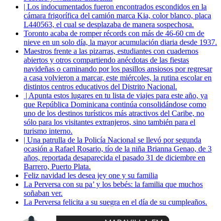
| Los indocumentados fueron encontrados escondidos en la
cámara frigorífica del camión marca Kia, color blanco, placa
L440563, el cual se desplazaba de manera sospechosa.
Toronto acaba de romper récords con más de 46-60 cm de
nieve en un solo día, la mayor acumulación diaria desde 1937.
Maestros frente a las pizarras, estudiantes con cuadernos
abiertos y otros compartiendo anécdotas de las fiestas
navideñas o caminando por los pasillos ansiosos por regresar
a casa volvieron a marcar, este miércoles, la rutina escolar en
distintos centros educativos del Distrito Nacional.
| Apunta estos lugares en tu lista de viajes para este año, ya
que República Dominicana continúa consolidándose como
uno de los destinos turísticos más atractivos del Caribe, no
sólo para los visitantes extranjeros, sino también para el
turismo interno.
| Una patrulla de la Policía Nacional se llevó por segunda
ocasión a Rafael Rosario, tío de la niña Brianna Genao, de 3
años, reportada desaparecida el pasado 31 de diciembre en
Barrero, Puerto Plata.
Feliz navidad les desea jey one y su familia
La Perversa con su pa’ y los bebés: la familia que muchos
soñaban ver.
La Perversa felicita a su suegra en el día de su cumpleaños.