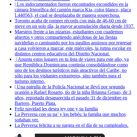
| Los indocumentados fueron encontrados escondidos en la
cámara frigorífica del camión marca Kia, color blanco, placa
L440563, el cual se desplazaba de manera sospechosa.
Toronto acaba de romper récords con más de 46-60 cm de
nieve en un solo día, la mayor acumulación diaria desde 1937.
Maestros frente a las pizarras, estudiantes con cuadernos
abiertos y otros compartiendo anécdotas de las fiestas
navideñas o caminando por los pasillos ansiosos por regresar
a casa volvieron a marcar, este miércoles, la rutina escolar en
distintos centros educativos del Distrito Nacional.
| Apunta estos lugares en tu lista de viajes para este año, ya
que República Dominicana continúa consolidándose como
uno de los destinos turísticos más atractivos del Caribe, no
sólo para los visitantes extranjeros, sino también para el
turismo interno.
| Una patrulla de la Policía Nacional se llevó por segunda
ocasión a Rafael Rosario, tío de la niña Brianna Genao, de 3
años, reportada desaparecida el pasado 31 de diciembre en
Barrero, Puerto Plata.
Feliz navidad les desea jey one y su familia
La Perversa con su pa’ y los bebés: la familia que muchos
soñaban ver.
La Perversa felicita a su suegra en el día de su cumpleaños.