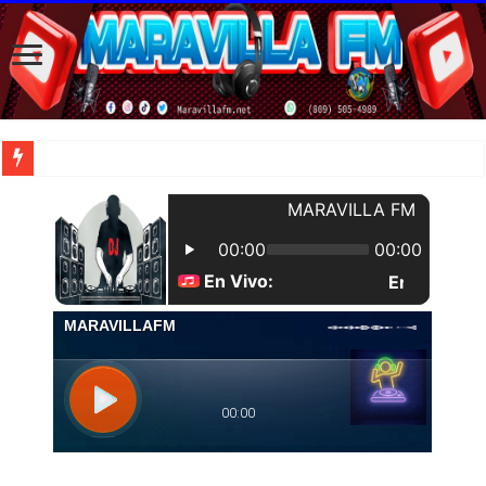
| Apunta estos lugares en tu lista de viajes para este año, ya que República Dom