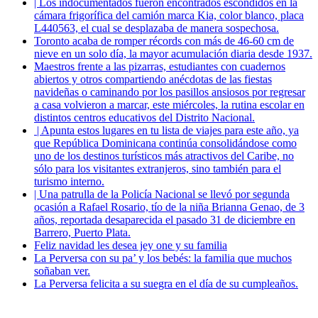
| Los indocumentados fueron encontrados escondidos en la
cámara frigorífica del camión marca Kia, color blanco, placa
L440563, el cual se desplazaba de manera sospechosa.
Toronto acaba de romper récords con más de 46-60 cm de
nieve en un solo día, la mayor acumulación diaria desde 1937.
Maestros frente a las pizarras, estudiantes con cuadernos
abiertos y otros compartiendo anécdotas de las fiestas
navideñas o caminando por los pasillos ansiosos por regresar
a casa volvieron a marcar, este miércoles, la rutina escolar en
distintos centros educativos del Distrito Nacional.
| Apunta estos lugares en tu lista de viajes para este año, ya
que República Dominicana continúa consolidándose como
uno de los destinos turísticos más atractivos del Caribe, no
sólo para los visitantes extranjeros, sino también para el
turismo interno.
| Una patrulla de la Policía Nacional se llevó por segunda
ocasión a Rafael Rosario, tío de la niña Brianna Genao, de 3
años, reportada desaparecida el pasado 31 de diciembre en
Barrero, Puerto Plata.
Feliz navidad les desea jey one y su familia
La Perversa con su pa’ y los bebés: la familia que muchos
soñaban ver.
La Perversa felicita a su suegra en el día de su cumpleaños.