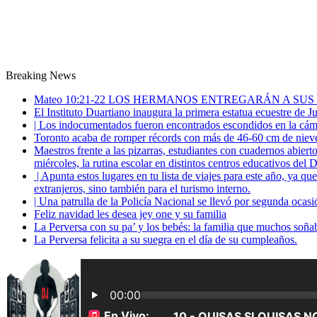
Breaking News
Mateo 10:21-22 LOS HERMANOS ENTREGARÁN A SUS
El Instituto Duartiano inaugura la primera estatua ecuestre de 
| Los indocumentados fueron encontrados escondidos en la cáma
Toronto acaba de romper récords con más de 46-60 cm de nieve
Maestros frente a las pizarras, estudiantes con cuadernos abiert
miércoles, la rutina escolar en distintos centros educativos del D
| Apunta estos lugares en tu lista de viajes para este año, ya q
extranjeros, sino también para el turismo interno.
| Una patrulla de la Policía Nacional se llevó por segunda ocas
Feliz navidad les desea jey one y su familia
La Perversa con su pa’ y los bebés: la familia que muchos soña
La Perversa felicita a su suegra en el día de su cumpleaños.