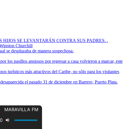
OS HIJOS SE LEVANTARÁN CONTRA SUS PADRES. .
 Winston Churchill
cual se desplazaba de manera sospechosa.
or los pasillos ansiosos por regresar a casa volvieron a marcar, este
s turísticos más atractivos del Caribe, no sólo para los visitantes
a desaparecida el pasado 31 de diciembre en Barrero, Puerto Plata.