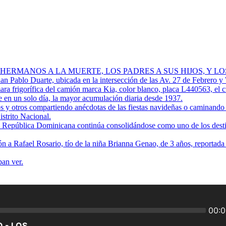
 HERMANOS A LA MUERTE, LOS PADRES A SUS HIJOS, Y L
Juan Pablo Duarte, ubicada en la intersección de las Av. 27 de Febrero y
ra frigorífica del camión marca Kia, color blanco, placa L440563, el 
 en un solo día, la mayor acumulación diaria desde 1937.
os y otros compartiendo anécdotas de las fiestas navideñas o caminando p
istrito Nacional.
ue República Dominicana continúa consolidándose como uno de los destino
ión a Rafael Rosario, tío de la niña Brianna Genao, de 3 años, reportad
ban ver.