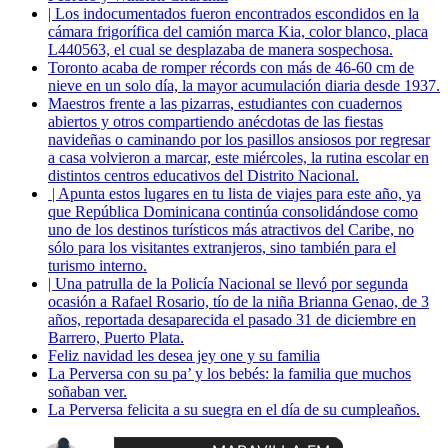
| Los indocumentados fueron encontrados escondidos en la
cámara frigorífica del camión marca Kia, color blanco, placa
L440563, el cual se desplazaba de manera sospechosa.
Toronto acaba de romper récords con más de 46-60 cm de
nieve en un solo día, la mayor acumulación diaria desde 1937.
Maestros frente a las pizarras, estudiantes con cuadernos
abiertos y otros compartiendo anécdotas de las fiestas
navideñas o caminando por los pasillos ansiosos por regresar
a casa volvieron a marcar, este miércoles, la rutina escolar en
distintos centros educativos del Distrito Nacional.
| Apunta estos lugares en tu lista de viajes para este año, ya
que República Dominicana continúa consolidándose como
uno de los destinos turísticos más atractivos del Caribe, no
sólo para los visitantes extranjeros, sino también para el
turismo interno.
| Una patrulla de la Policía Nacional se llevó por segunda
ocasión a Rafael Rosario, tío de la niña Brianna Genao, de 3
años, reportada desaparecida el pasado 31 de diciembre en
Barrero, Puerto Plata.
Feliz navidad les desea jey one y su familia
La Perversa con su pa’ y los bebés: la familia que muchos
soñaban ver.
La Perversa felicita a su suegra en el día de su cumpleaños.