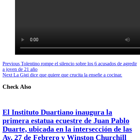
Previous
Tolentino rompe el silencio sobre los 6 acusados de agredir
a joven de 21 año
Next
La Gigi dice que quiere que crucita la enseñe a cocinar.
Check Also
El Instituto Duartiano inaugura la
primera estatua ecuestre de Juan Pablo
Duarte, ubicada en la intersección de las
Av. 27 de Febrero y Winston Churchill