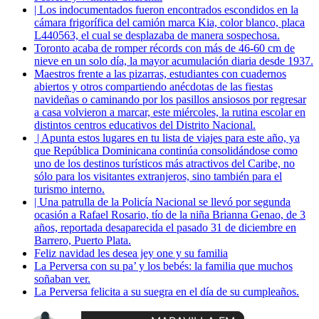
| Los indocumentados fueron encontrados escondidos en la
cámara frigorífica del camión marca Kia, color blanco, placa
L440563, el cual se desplazaba de manera sospechosa.
Toronto acaba de romper récords con más de 46-60 cm de
nieve en un solo día, la mayor acumulación diaria desde 1937.
Maestros frente a las pizarras, estudiantes con cuadernos
abiertos y otros compartiendo anécdotas de las fiestas
navideñas o caminando por los pasillos ansiosos por regresar
a casa volvieron a marcar, este miércoles, la rutina escolar en
distintos centros educativos del Distrito Nacional.
| Apunta estos lugares en tu lista de viajes para este año, ya
que República Dominicana continúa consolidándose como
uno de los destinos turísticos más atractivos del Caribe, no
sólo para los visitantes extranjeros, sino también para el
turismo interno.
| Una patrulla de la Policía Nacional se llevó por segunda
ocasión a Rafael Rosario, tío de la niña Brianna Genao, de 3
años, reportada desaparecida el pasado 31 de diciembre en
Barrero, Puerto Plata.
Feliz navidad les desea jey one y su familia
La Perversa con su pa’ y los bebés: la familia que muchos
soñaban ver.
La Perversa felicita a su suegra en el día de su cumpleaños.