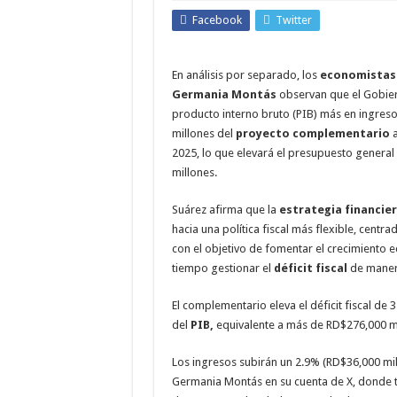
Facebook
Twitter
En análisis por separado, los
economistas 
Germania Montás
observan que el Gobier
producto interno bruto (PIB) más en ingreso
millones del
proyecto complementario
a
2025, lo que elevará el presupuesto general 
millones.
Suárez afirma que la
estrategia financie
hacia una política fiscal más flexible, centrad
con el objetivo de fomentar el crecimiento
tiempo gestionar el
déficit fiscal
de maner
El complementario eleva el déficit fiscal de
del
PIB,
equivalente a más de RD$276,000 mi
Los ingresos subirán un 2.9% (RD$36,000 mill
Germania Montás en su cuenta de X, donde 