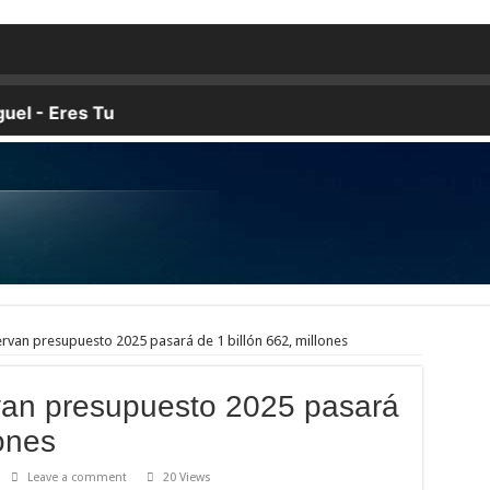
SUS HERMANOS A LA MUERTE, LOS PADRES A SUS HIJOS, Y LOS HIJOS SE
estre de Juan Pablo Duarte, ubicada en la intersección de las Av. 27 de Febrero y W
n la cámara frigorífica del camión marca Kia, color blanco, placa L440563, el cua
 de nieve en un solo día, la mayor acumulación diaria desde 1937.
nos abiertos y otros compartiendo anécdotas de las fiestas navideñas o caminando por 
 año, ya que República Dominicana continúa consolidándose como uno de los destinos 
unda ocasión a Rafael Rosario, tío de la niña Brianna Genao, de 3 años, reportada d
chos soñaban ver.
años.
van presupuesto 2025 pasará de 1 billón 662, millones
an presupuesto 2025 pasará
lones
Leave a comment
20 Views