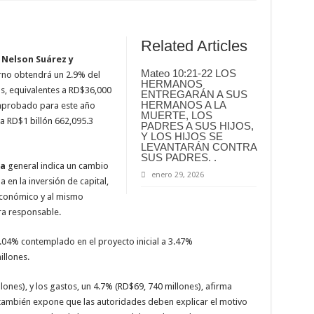
Related Articles
Nelson Suárez y
Mateo 10:21-22 LOS
no obtendrá un 2.9% del
HERMANOS
s, equivalentes a RD$36,000
ENTREGARÁN A SUS
HERMANOS A LA
probado para este año
MUERTE, LOS
a RD$1 billón 662,095.3
PADRES A SUS HIJOS,
Y LOS HIJOS SE
LEVANTARÁN CONTRA
SUS PADRES. .
ra
general indica un cambio
enero 29, 2026
a en la inversión de capital,
 económico y al mismo
a responsable.
 3.04% contemplado en el proyecto inicial a 3.47%
llones.
ones), y los gastos, un 4.7% (RD$69, 740 millones), afirma
también expone que las autoridades deben explicar el motivo