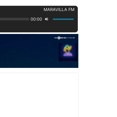
 LEVANTARÁN CONTRA SUS PADRES. .
inston Churchill
l se desplazaba de manera sospechosa.
los pasillos ansiosos por regresar a casa volvieron a marcar, este miércoles, la ruti
turísticos más atractivos del Caribe, no sólo para los visitantes extranjeros, sino 
esaparecida el pasado 31 de diciembre en Barrero, Puerto Plata.