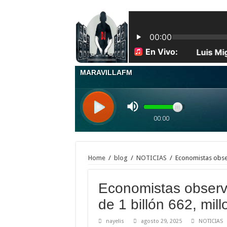
Mateo 10:21-22 LOS HERMANOS ENTREGARÁN A 
El Instituto Duartiano inaugura la primera estatua ecu
| Los indocumentados fueron encontrados escondidos e
Toronto acaba de romper récords con más de 46-60 cm
Maestros frente a las pizarras, estudiantes con cuader
| Apunta estos lugares en tu lista de viajes para este
| Una patrulla de la Policía Nacional se llevó por seg
Feliz navidad les desea jey one y su familia
La Perversa con su pa’ y los bebés: la familia que mu
La Perversa felicita a su suegra en el día de su cumple
Home
/
blog
/
NOTICIAS
/
Economistas obser
Economistas observ
de 1 billón 662, mil
nayelis
agosto 29, 2025
NOTICIAS