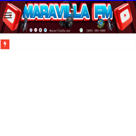
| Apunta estos lugares en tu lista de viajes para este año, ya que República D