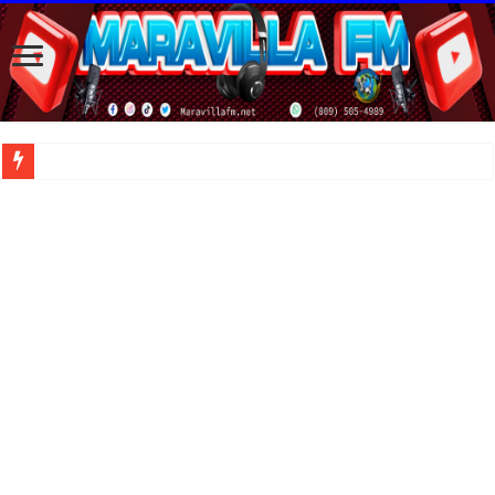
| Apunta estos lugares en tu lista de viajes para este año, ya que República Dom