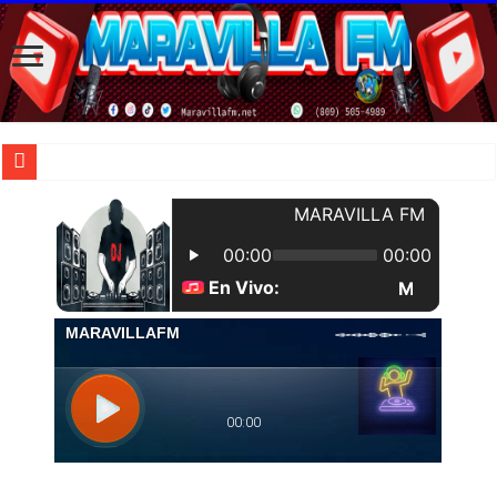
| Apunta estos lugares en tu lista de viajes para este año, ya que República Dom