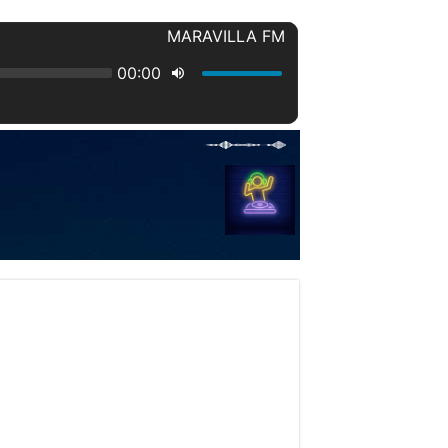
 LEVANTARÁN CONTRA SUS PADRES. .
inston Churchill
l se desplazaba de manera sospechosa.
los pasillos ansiosos por regresar a casa volvieron a marcar, este miércoles, la ruti
turísticos más atractivos del Caribe, no sólo para los visitantes extranjeros, sino 
esaparecida el pasado 31 de diciembre en Barrero, Puerto Plata.