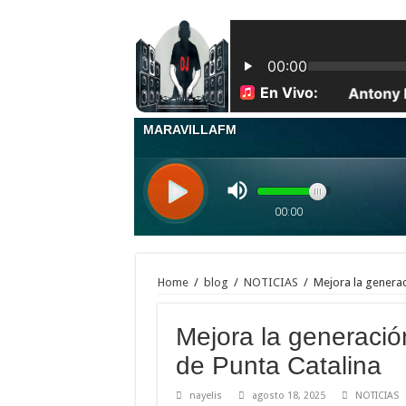
Mateo 10:21-22 LOS HERMANOS ENTREGARÁN A 
El Instituto Duartiano inaugura la primera estatua ecu
| Los indocumentados fueron encontrados escondidos e
Toronto acaba de romper récords con más de 46-60 cm
Maestros frente a las pizarras, estudiantes con cuader
| Apunta estos lugares en tu lista de viajes para este
| Una patrulla de la Policía Nacional se llevó por seg
Feliz navidad les desea jey one y su familia
La Perversa con su pa’ y los bebés: la familia que mu
La Perversa felicita a su suegra en el día de su cumple
Home
/
blog
/
NOTICIAS
/
Mejora la generac
Mejora la generació
de Punta Catalina
nayelis
agosto 18, 2025
NOTICIAS