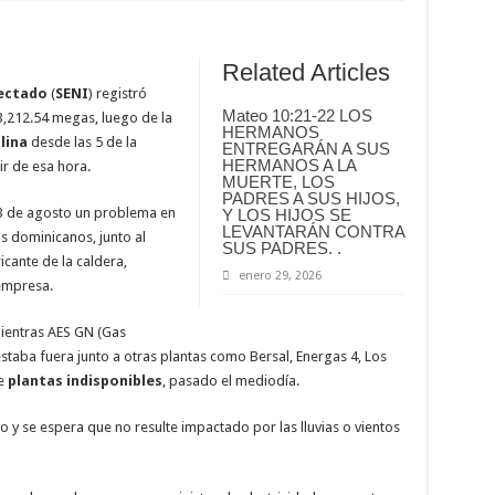
Related Articles
nectado
(
SENI
) registró
Mateo 10:21-22 LOS
3,212.54 megas, luego de la
HERMANOS
lina
desde las 5 de la
ENTREGARÁN A SUS
HERMANOS A LA
r de esa hora.
MUERTE, LOS
PADRES A SUS HIJOS,
3 de agosto un problema en
Y LOS HIJOS SE
LEVANTARÁN CONTRA
os dominicanos, junto al
SUS PADRES. .
cante de la caldera,
enero 29, 2026
empresa.
ientras AES GN (Gas
staba fuera junto a otras plantas como Bersal, Energas 4, Los
ve
plantas indisponibles
, pasado el mediodía.
 y se espera que no resulte impactado por las lluvias o vientos