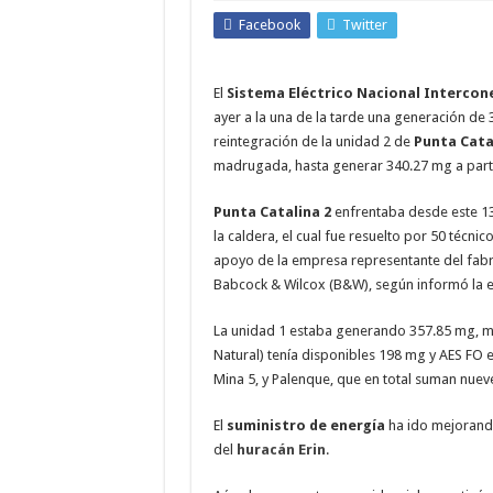
Facebook
Twitter
El
Sistema Eléctrico Nacional Interco
ayer a la una de la tarde una generación de 
reintegración de la unidad 2 de
Punta Cata
madrugada, hasta generar 340.27 mg a parti
Punta Catalina 2
enfrentaba desde este 1
la caldera, el cual fue resuelto por 50 técnic
apoyo de la empresa representante del fabri
Babcock & Wilcox (B&W), según informó la 
La unidad 1 estaba generando 357.85 mg, m
Natural) tenía disponibles 198 mg y AES FO e
Mina 5, y Palenque, que en total suman nue
El
suministro de energía
ha ido mejorando
del
huracán Erin
.