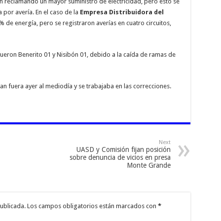
n reclamando un mayor suministro de electricidad, pero esto se
 por avería. En el caso de la
Empresa Distribuidora del
% de energía, pero se registraron averías en cuatro circuitos,
ueron Benerito 01 y Nisibón 01, debido a la caída de ramas de
an fuera ayer al mediodía y se trabajaba en las correcciones.
Next
UASD y Comisión fijan posición
sobre denuncia de vicios en presa
Monte Grande
ublicada.
Los campos obligatorios están marcados con
*