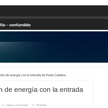
SUS HERMANOS A LA MUERTE, LOS PADRES A SUS HIJOS, Y LOS HIJOS SE
estre de Juan Pablo Duarte, ubicada en la intersección de las Av. 27 de Febrero y W
n la cámara frigorífica del camión marca Kia, color blanco, placa L440563, el cua
 de nieve en un solo día, la mayor acumulación diaria desde 1937.
nos abiertos y otros compartiendo anécdotas de las fiestas navideñas o caminando por 
 año, ya que República Dominicana continúa consolidándose como uno de los destinos 
unda ocasión a Rafael Rosario, tío de la niña Brianna Genao, de 3 años, reportada d
chos soñaban ver.
años.
ión de energía con la entrada de Punta Catalina
n de energía con la entrada
Leave a comment
18 Views