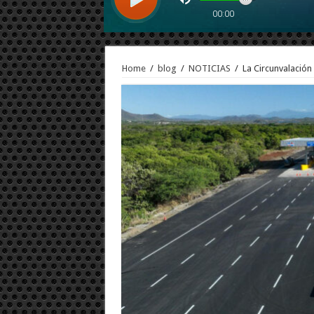
Home
/
blog
/
NOTICIAS
/
La Circunvalación