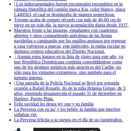
| Los indocumentados fueron encontrados escondidos en la
cámara frigorífica del camión marca Kia, color blanco, placa
L440563, el cual se desplazaba de manera sospechosa.
Toronto acaba de romper récords con más de 46-60 cm de
nieve en un solo día, la mayor acumulación diaria desde 1937.
Maestros frente a las pizarras, estudiantes con cuadernos
abiertos y otros compartiendo anécdotas de las fiestas
navideñas o caminando por los pasillos ansiosos por regresar
a casa volvieron a marcar, este miércoles, la rutina escolar en
distintos centros educativos del Distrito Nacional.
| Apunta estos lugares en tu lista de viajes para este año, ya
que República Dominicana continúa consolidándose como
uno de los destinos turísticos más atractivos del Caribe, no
sólo para los visitantes extranjeros, sino también para el
turismo interno.
| Una patrulla de la Policía Nacional se llevó por segunda
ocasión a Rafael Rosario, tío de la niña Brianna Genao, de 3
años, reportada desaparecida el pasado 31 de diciembre en
Barrero, Puerto Plata.
Feliz navidad les desea jey one y su familia
La Perversa con su pa’ y los bebés: la familia que muchos
soñaban ver.
La Perversa felicita a su suegra en el día de su cumpleaños.