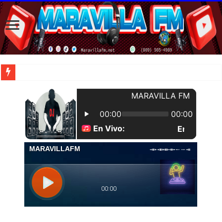
| Apunta estos lugares en tu lista de viajes para este año, ya que República Do