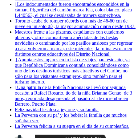
| Los indocumentados fueron encontrados escondidos en la
cámara frigorífica del camión marca Kia, color blanco, placa
L440563, el cual se desplazaba de manera sospechosa.
Toronto acaba de romper récords con más de 46-60 cm de
nieve en un solo día, la mayor acumulación diaria desde 1937.
Maestros frente a las pizarras, estudiantes con cuadernos
abiertos y otros compartiendo anécdotas de las fiestas
navideñas o caminando por los pasillos ansiosos por regresar
a casa volvieron a marcar, este miércoles, la rutina escolar en
distintos centros educativos del Distrito Nacional.
| Apunta estos lugares en tu lista de viajes para este año, ya
que República Dominicana continúa consolidándose como
uno de los destinos turísticos más atractivos del Caribe, no
sólo para los visitantes extranjeros, sino también para el
turismo interno.
| Una patrulla de la Policía Nacional se llevó por segunda
ocasión a Rafael Rosario, tío de la niña Brianna Genao, de 3
años, reportada desaparecida el pasado 31 de diciembre en
Barrero, Puerto Plata.
Feliz navidad les desea jey one y su familia
La Perversa con su pa’ y los bebés: la familia que muchos
soñaban ver.
La Perversa felicita a su suegra en el día de su cumpleaños.