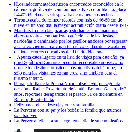
| Los indocumentados fueron encontrados escondidos en la
cámara frigorífica del camión marca Kia, color blanco, placa
L440563, el cual se desplazaba de manera sospechosa.
Toronto acaba de romper récords con más de 46-60 cm de
nieve en un solo día, la mayor acumulación diaria desde 1937.
Maestros frente a las pizarras, estudiantes con cuadernos
abiertos y otros compartiendo anécdotas de las fiestas
navideñas o caminando por los pasillos ansiosos por regresar
a casa volvieron a marcar, este miércoles, la rutina escolar en
distintos centros educativos del Distrito Nacional.
| Apunta estos lugares en tu lista de viajes para este año, ya
que República Dominicana continúa consolidándose como
uno de los destinos turísticos más atractivos del Caribe, no
sólo para los visitantes extranjeros, sino también para el
turismo interno.
| Una patrulla de la Policía Nacional se llevó por segunda
ocasión a Rafael Rosario, tío de la niña Brianna Genao, de 3
años, reportada desaparecida el pasado 31 de diciembre en
Barrero, Puerto Plata.
Feliz navidad les desea jey one y su familia
La Perversa con su pa’ y los bebés: la familia que muchos
soñaban ver.
La Perversa felicita a su suegra en el día de su cumpleaños.