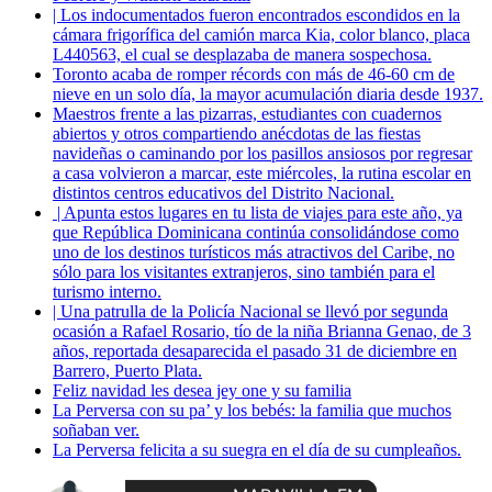
| Los indocumentados fueron encontrados escondidos en la
cámara frigorífica del camión marca Kia, color blanco, placa
L440563, el cual se desplazaba de manera sospechosa.
Toronto acaba de romper récords con más de 46-60 cm de
nieve en un solo día, la mayor acumulación diaria desde 1937.
Maestros frente a las pizarras, estudiantes con cuadernos
abiertos y otros compartiendo anécdotas de las fiestas
navideñas o caminando por los pasillos ansiosos por regresar
a casa volvieron a marcar, este miércoles, la rutina escolar en
distintos centros educativos del Distrito Nacional.
| Apunta estos lugares en tu lista de viajes para este año, ya
que República Dominicana continúa consolidándose como
uno de los destinos turísticos más atractivos del Caribe, no
sólo para los visitantes extranjeros, sino también para el
turismo interno.
| Una patrulla de la Policía Nacional se llevó por segunda
ocasión a Rafael Rosario, tío de la niña Brianna Genao, de 3
años, reportada desaparecida el pasado 31 de diciembre en
Barrero, Puerto Plata.
Feliz navidad les desea jey one y su familia
La Perversa con su pa’ y los bebés: la familia que muchos
soñaban ver.
La Perversa felicita a su suegra en el día de su cumpleaños.