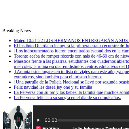
Breaking News
Mateo 10:21-22 LOS HERMANOS ENTREGARÁN A SUS
El Instituto Duartiano inaugura la primera estatua ecuestre de 
| Los indocumentados fueron encontrados escondidos en la cáma
Toronto acaba de romper récords con más de 46-60 cm de nieve
Maestros frente a las pizarras, estudiantes con cuadernos abiert
miércoles, la rutina escolar en distintos centros educativos del D
| Apunta estos lugares en tu lista de viajes para este año, ya q
extranjeros, sino también para el turismo interno.
| Una patrulla de la Policía Nacional se llevó por segunda ocas
Feliz navidad les desea jey one y su familia
La Perversa con su pa’ y los bebés: la familia que muchos soña
La Perversa felicita a su suegra en el día de su cumpleaños.