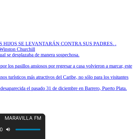
OS HIJOS SE LEVANTARÁN CONTRA SUS PADRES. .
 Winston Churchill
cual se desplazaba de manera sospechosa.
or los pasillos ansiosos por regresar a casa volvieron a marcar, este
s turísticos más atractivos del Caribe, no sólo para los visitantes
a desaparecida el pasado 31 de diciembre en Barrero, Puerto Plata.