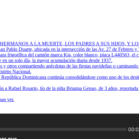
 HERMANOS A LA MUERTE, LOS PADRES A SUS HIJOS, Y L
Juan Pablo Duarte, ubicada en la intersección de las Av. 27 de Febrero y
ra frigorífica del camión marca Kia, color blanco, placa L440563, el 
 en un solo día, la mayor acumulación diaria desde 1937.
os y otros compartiendo anécdotas de las fiestas navideñas o caminando p
istrito Nacional.
ue República Dominicana continúa consolidándose como uno de los destino
ión a Rafael Rosario, tío de la niña Brianna Genao, de 3 años, reportad
ban ver.