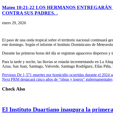
Mateo 10:21-22 LOS HERMANOS ENTREGARÁN 
CONTRA SUS PADRES. .
enero 29, 2026
El paso de una onda tropical sobre el territorio nacional continuará ge
este domingo. Según el informe el Instituto Dominicano de Meteorolo
Durante las primeras horas del día se registran aguaceros dispersos y tr
Para la tarde y noche, las lluvias se estarán incrementando en La A
Azua, San Juan, Santiago, Valverde, Santiago Rodríguez, Elías Piña
Previous
De 1,371 muertes por homicidio ocurridas durante el 2024 so
Next
PRM destacará cinco años de “obras y logros” gubernamentales
Check Also
El Instituto Duartiano inaugura la primera