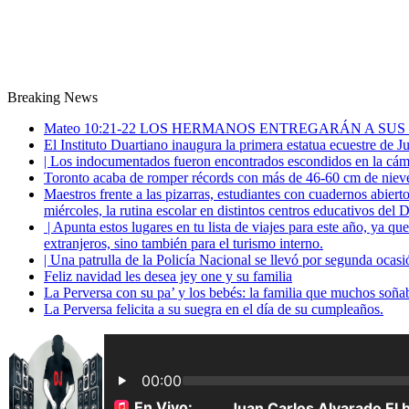
Breaking News
Mateo 10:21-22 LOS HERMANOS ENTREGARÁN A SUS
El Instituto Duartiano inaugura la primera estatua ecuestre de 
| Los indocumentados fueron encontrados escondidos en la cáma
Toronto acaba de romper récords con más de 46-60 cm de nieve
Maestros frente a las pizarras, estudiantes con cuadernos abiert
miércoles, la rutina escolar en distintos centros educativos del D
| Apunta estos lugares en tu lista de viajes para este año, ya q
extranjeros, sino también para el turismo interno.
| Una patrulla de la Policía Nacional se llevó por segunda ocas
Feliz navidad les desea jey one y su familia
La Perversa con su pa’ y los bebés: la familia que muchos soña
La Perversa felicita a su suegra en el día de su cumpleaños.