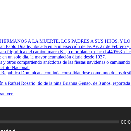
 HERMANOS A LA MUERTE, LOS PADRES A SUS HIJOS, Y L
Juan Pablo Duarte, ubicada en la intersección de las Av. 27 de Febrero y
ra frigorífica del camión marca Kia, color blanco, placa L440563, el 
 en un solo día, la mayor acumulación diaria desde 1937.
os y otros compartiendo anécdotas de las fiestas navideñas o caminando p
istrito Nacional.
ue República Dominicana continúa consolidándose como uno de los destino
ión a Rafael Rosario, tío de la niña Brianna Genao, de 3 años, reportad
ban ver.