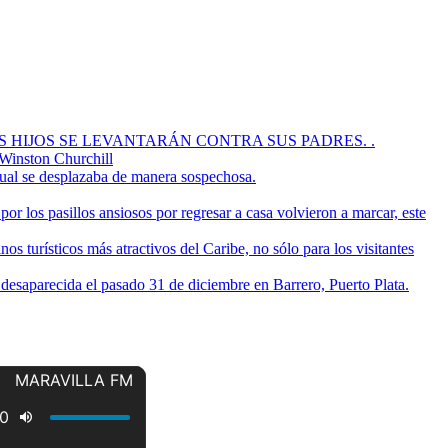
OS HIJOS SE LEVANTARÁN CONTRA SUS PADRES. .
 Winston Churchill
cual se desplazaba de manera sospechosa.
or los pasillos ansiosos por regresar a casa volvieron a marcar, este
s turísticos más atractivos del Caribe, no sólo para los visitantes
a desaparecida el pasado 31 de diciembre en Barrero, Puerto Plata.