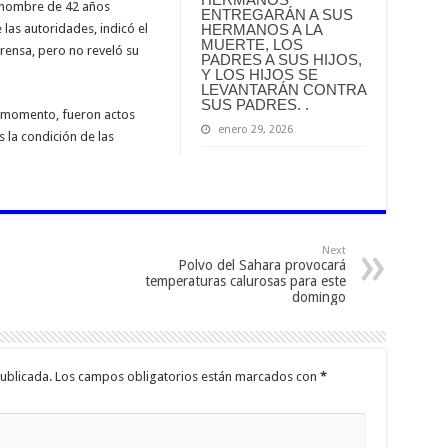
n hombre de 42 años
ENTREGARÁN A SUS
HERMANOS A LA
 las autoridades, indicó el
MUERTE, LOS
rensa, pero no reveló su
PADRES A SUS HIJOS,
Y LOS HIJOS SE
LEVANTARÁN CONTRA
SUS PADRES. .
 momento, fueron actos
enero 29, 2026
 la condición de las
Next
Polvo del Sahara provocará
temperaturas calurosas para este
domingo
ublicada.
Los campos obligatorios están marcados con
*