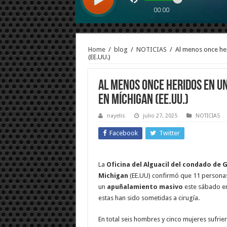
Home
/
blog
/
NOTICIAS
/
Al menos once he
(EE.UU.)
Al menos once heridos en 
en Míchigan (EE.UU.)
nayelis
julio 27, 2025
NOTICIAS
Facebook
Twitter
La
Oficina del Alguacil del condado de 
Michigan
(EE.UU) confirmó que 11 personas
un
apuñalamiento masivo
este sábado e
estas han sido sometidas a cirugía.
En total seis hombres y cinco mujeres sufrie