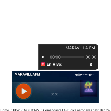
Home
/
blog
/
NOTICIAS
/
Comandante FARD dice aeronaves patrullan 24