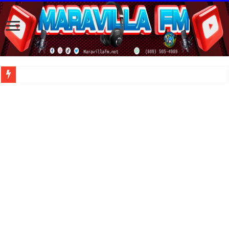
| Apunta estos lugares en tu lista de viajes para este año, ya que República Domi